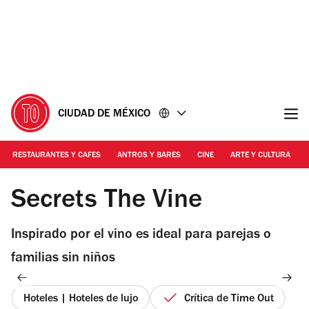
Ir
Ir
al
al
contenido
pie
de
página
CIUDAD DE MÉXICO
RESTAURANTES Y CAFES
ANTROS Y BARES
CINE
ARTE Y CULTURA
Cortesía | Secrets The Vine Cancun
Secrets The Vine
Inspirado por el vino es ideal para parejas o
familias sin niños
Hoteles | Hoteles de lujo
Crítica de Time Out