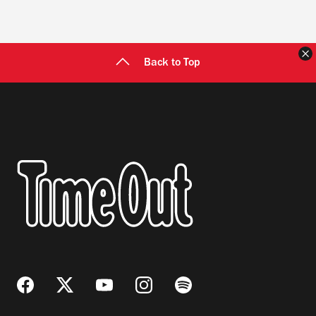
C
Back to Top