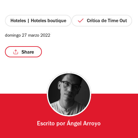
de
5
estrellas
Hoteles | Hoteles boutique
Crítica de Time Out
/10
domingo 27 marzo 2022
Share
Escrito por
Ángel Arroyo