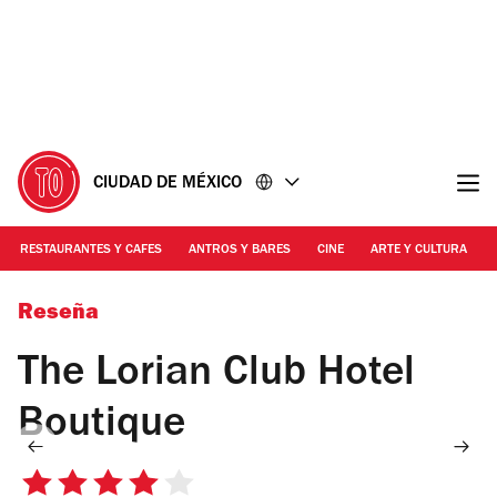
Ir
Ir
al
al
contenido
pie
de
página
CIUDAD DE MÉXICO
RESTAURANTES Y CAFES
ANTROS Y BARES
CINE
ARTE Y CULTURA
Foto: Cortesía The Lorian Club
Reseña
The Lorian Club Hotel
Boutique
4