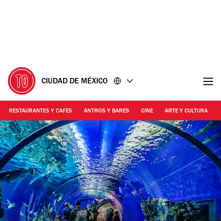
Ir
Ir
al
al
contenido
pie
de
página
CIUDAD DE MÉXICO
RESTAURANTES Y CAFES
ANTROS Y BARES
CINE
ARTE Y CULTURA