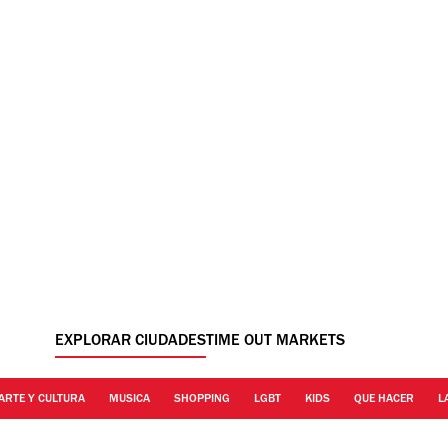
EXPLORAR CIUDADES
TIME OUT MARKETS
ARTE Y CULTURA
MUSICA
SHOPPING
LGBT
KIDS
QUE HACER
L