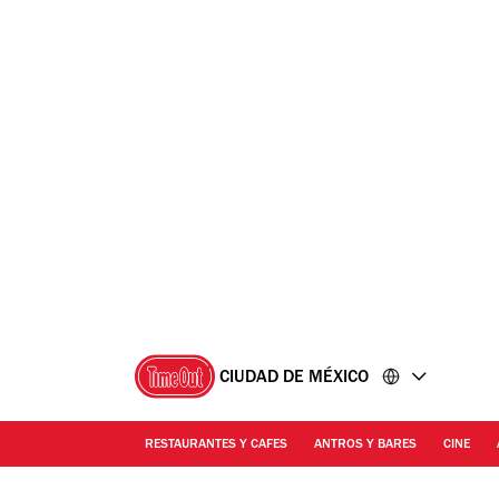
Ir
Ir
al
al
contenido
pie
de
página
CIUDAD DE MÉXICO
RESTAURANTES Y CAFES
ANTROS Y BARES
CINE