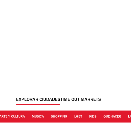
EXPLORAR CIUDADES
TIME OUT MARKETS
ARTE Y CULTURA
MUSICA
SHOPPING
LGBT
KIDS
QUE HACER
L