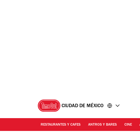
Ir
Ir
al
al
contenido
pie
de
página
CIUDAD DE MÉXICO
RESTAURANTES Y CAFES
ANTROS Y BARES
CINE