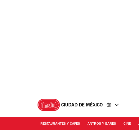
Ir
Ir
al
al
contenido
pie
de
página
CIUDAD DE MÉXICO
RESTAURANTES Y CAFES
ANTROS Y BARES
CINE