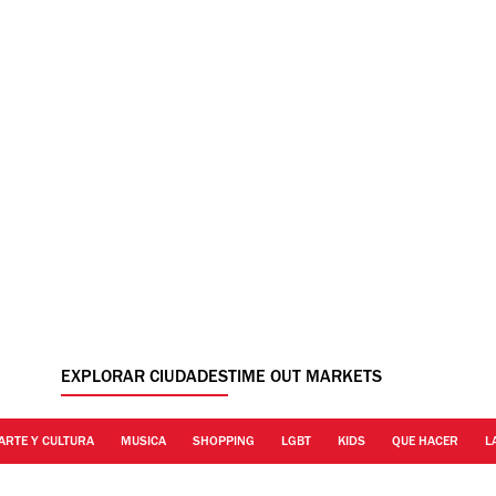
EXPLORAR CIUDADES
TIME OUT MARKETS
ARTE Y CULTURA
MUSICA
SHOPPING
LGBT
KIDS
QUE HACER
L