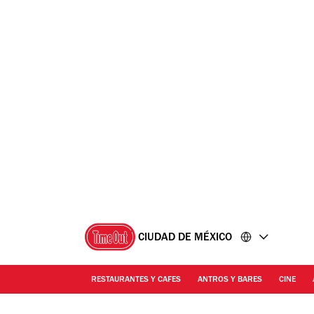
Ir
Ir
al
al
contenido
pie
de
página
CIUDAD DE MÉXICO
RESTAURANTES Y CAFES
ANTROS Y BARES
CINE