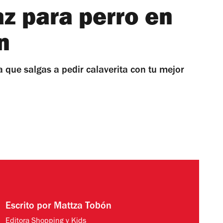
az para perro en
n
 que salgas a pedir calaverita con tu mejor
Escrito por
Mattza Tobón
Editora Shopping y Kids