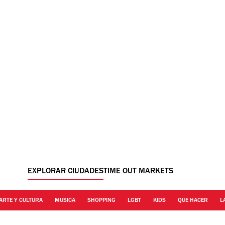
EXPLORAR CIUDADES
TIME OUT MARKETS
ARTE Y CULTURA
MUSICA
SHOPPING
LGBT
KIDS
QUE HACER
L