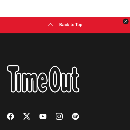
C
Back to Top