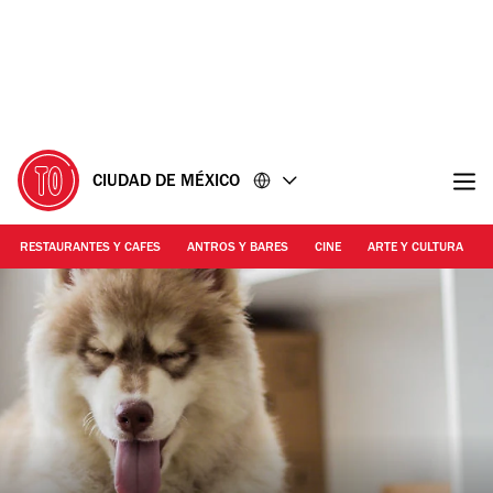
Ir
Ir
al
al
contenido
pie
de
página
CIUDAD DE MÉXICO
RESTAURANTES Y CAFES
ANTROS Y BARES
CINE
ARTE Y CULTURA