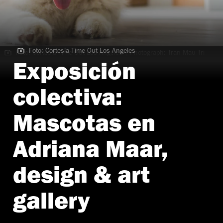
Foto: Cortesía Time Out Los Angeles
Foto: Cortesía Time Out Los Angeles | Photograph: Tran Mau Tri
Tam
Exposición
colectiva:
Mascotas en
Adriana Maar,
design & art
gallery