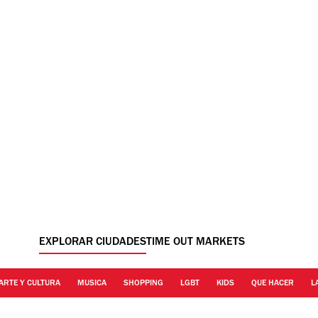
EXPLORAR CIUDADES
TIME OUT MARKETS
ARTE Y CULTURA
MUSICA
SHOPPING
LGBT
KIDS
QUE HACER
L