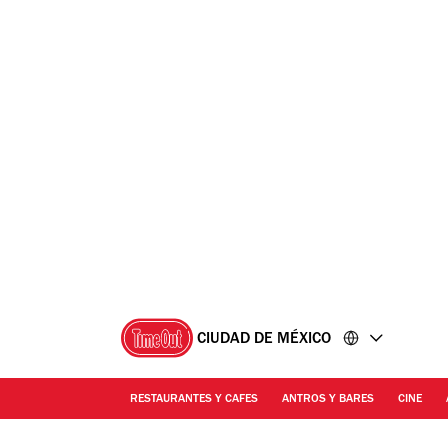
Ir
Ir
al
al
contenido
pie
de
página
CIUDAD DE MÉXICO
RESTAURANTES Y CAFES
ANTROS Y BARES
CINE