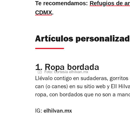
Te recomendamos:
Refugios de a
CDMX
.
Artículos personalizad
1.
Ropa bordada
Foto: Cortesía elhilvan.mx
Llévalo contigo en sudaderas, gorritos 
can (o canes) en su sitio web y Ell Hi
ropa, con bordados que no son a mano
IG:
elhilvan.mx