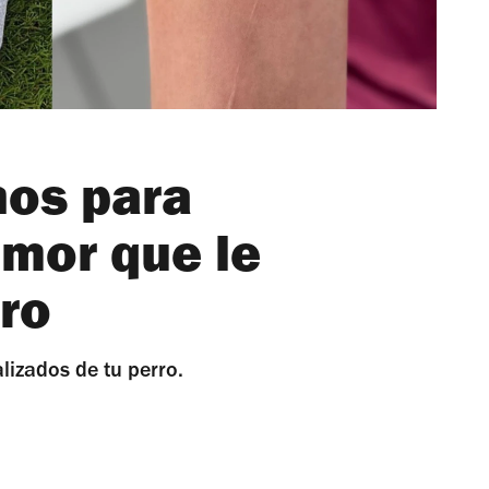
nos para
amor que le
rro
lizados de tu perro.