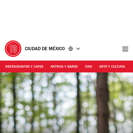
Ir
Ir
al
al
contenido
pie
de
página
CIUDAD DE MÉXICO
RESTAURANTES Y CAFES
ANTROS Y BARES
CINE
ARTE Y CULTURA