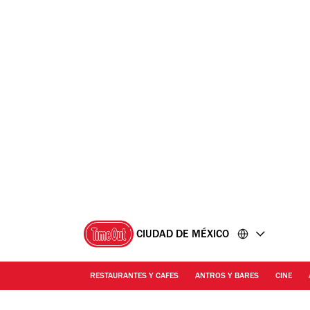
Ir
Ir
al
al
contenido
pie
de
página
CIUDAD DE MÉXICO
RESTAURANTES Y CAFES
ANTROS Y BARES
CINE