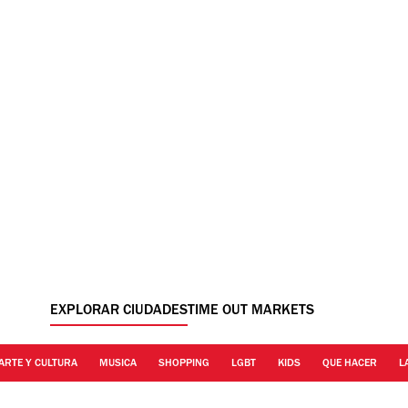
EXPLORAR CIUDADES
TIME OUT MARKETS
ARTE Y CULTURA
MUSICA
SHOPPING
LGBT
KIDS
QUE HACER
L