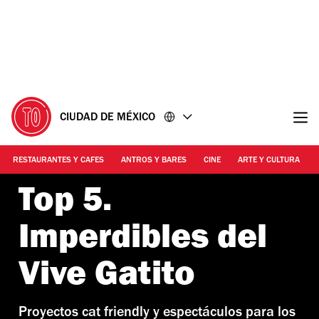
Ir
Ir
al
al
contenido
pie
de
página
CIUDAD DE MÉXICO
RESTAURANTES Y CAFES
ANTROS Y BARES
CINE
ARTE Y CULTURA
Top 5.
Imperdibles del
Vive Gatito
Proyectos cat friendly y espectáculos para los