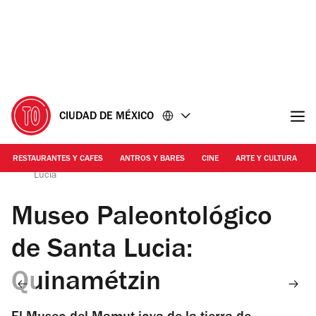
Ir
Ir
al
al
contenido
pie
de
página
CIUDAD DE MÉXICO
RESTAURANTES Y CAFES
ANTROS Y BARES
CINE
ARTE Y CULTURA
Mauricio Nava @esmaunava | Museo del Mamut en Santa
Lucía
Museo Paleontológico
de Santa Lucia:
Quinamétzin