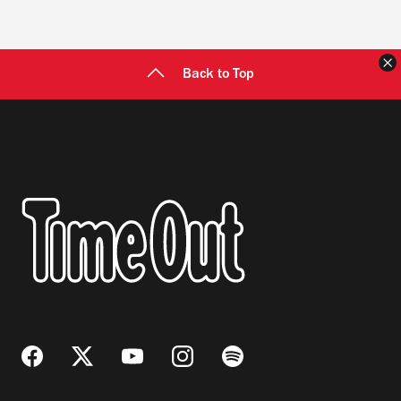
C
Back to Top