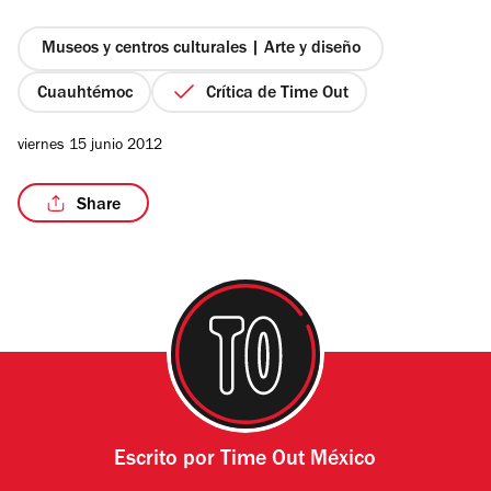
5
estrellas
Museos y centros culturales | Arte y diseño
Cuauhtémoc
Crítica de Time Out
viernes 15 junio 2012
Share
Escrito por
Time Out México