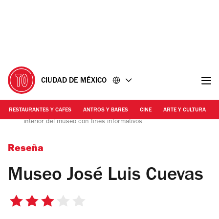
Ir
Ir
al
al
contenido
pie
de
página
CIUDAD DE MÉXICO
RESTAURANTES Y CAFES
ANTROS Y BARES
CINE
ARTE Y CULTURA
Foto tomada por Alejandra Carbajal | La foto muestra el
interior del museo con fines informativos
Reseña
Museo José Luis Cuevas
3
de