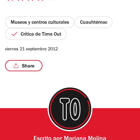
de
5
estrellas
Museos y centros culturales
Cuauhtémoc
Crítica de Time Out
viernes 21 septiembre 2012
Share
Escrito por
Mariana Molina