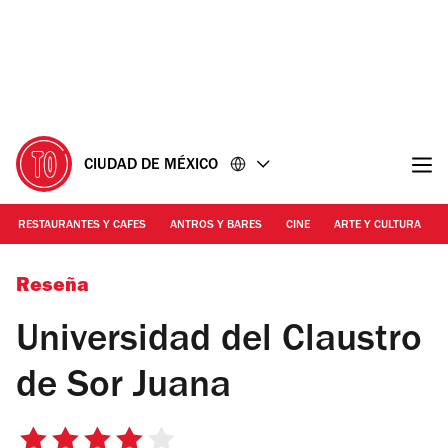
Ir
Ir
al
al
contenido
pie
de
página
CIUDAD DE MÉXICO
RESTAURANTES Y CAFES
ANTROS Y BARES
CINE
ARTE Y CULTURA
Alejandra Carbajal
Reseña
Universidad del Claustro
de Sor Juana
4