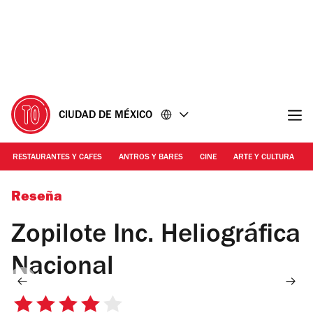
Ir
Ir
al
al
contenido
pie
de
página
CIUDAD DE MÉXICO
RESTAURANTES Y CAFES
ANTROS Y BARES
CINE
ARTE Y CULTURA
Foto: Alejandra Carbajal
Reseña
Zopilote Inc. Heliográfica
Nacional
4