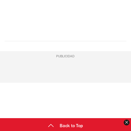
PUBLICIDAD
C
Back to Top