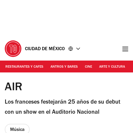
Ir
Ir
al
al
contenido
pie
de
página
CIUDAD DE MÉXICO
RESTAURANTES Y CAFES
ANTROS Y BARES
CINE
ARTE Y CULTURA
Foto: Cortesía
AIR
Los franceses festejarán 25 años de su debut
con un show en el Auditorio Nacional
Música