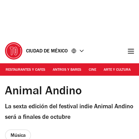
Ir
Ir
al
al
contenido
pie
de
página
CIUDAD DE MÉXICO
RESTAURANTES Y CAFES
ANTROS Y BARES
CINE
ARTE Y CULTURA
Foto: Cortesía
Animal Andino
La sexta edición del festival indie Animal Andino
será a finales de octubre
Música