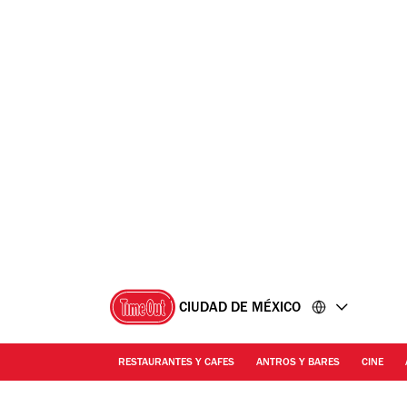
Ir
Ir
al
al
contenido
pie
de
página
CIUDAD DE MÉXICO
RESTAURANTES Y CAFES
ANTROS Y BARES
CINE