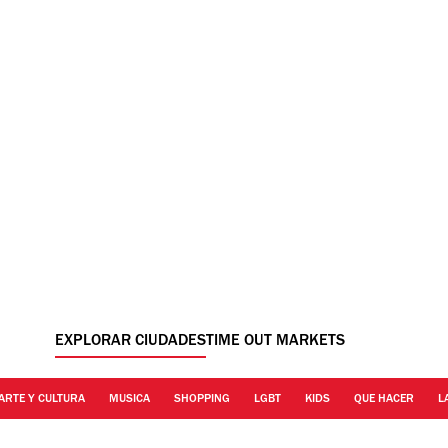
EXPLORAR CIUDADES
TIME OUT MARKETS
ARTE Y CULTURA
MUSICA
SHOPPING
LGBT
KIDS
QUE HACER
L