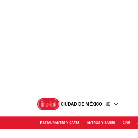
Ir
Ir
al
al
contenido
pie
de
página
CIUDAD DE MÉXICO
RESTAURANTES Y CAFES
ANTROS Y BARES
CINE