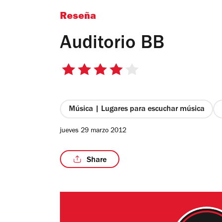
Reseña
Auditorio BB
4
de
5
estrellas
Música | Lugares para escuchar música
jueves 29 marzo 2012
Share