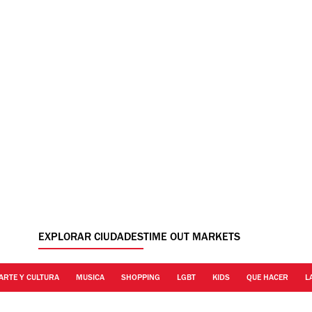
EXPLORAR CIUDADES
TIME OUT MARKETS
ARTE Y CULTURA
MUSICA
SHOPPING
LGBT
KIDS
QUE HACER
L