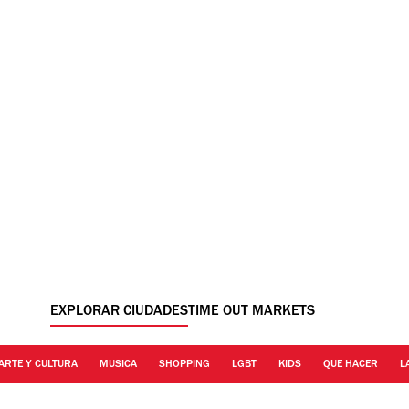
EXPLORAR CIUDADES
TIME OUT MARKETS
ARTE Y CULTURA
MUSICA
SHOPPING
LGBT
KIDS
QUE HACER
L