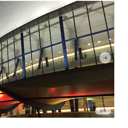
/5
Fo