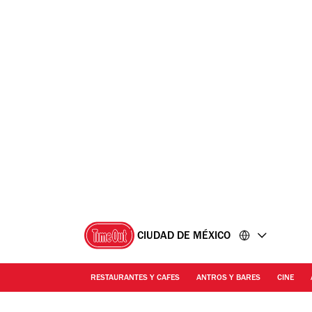
Ir
Ir
al
al
contenido
pie
de
página
CIUDAD DE MÉXICO
RESTAURANTES Y CAFES
ANTROS Y BARES
CINE