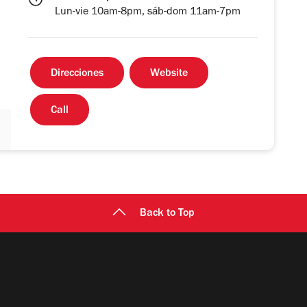
Lun-vie 10am-8pm, sáb-dom 11am-7pm
Direcciones
Website
Call
Back to Top