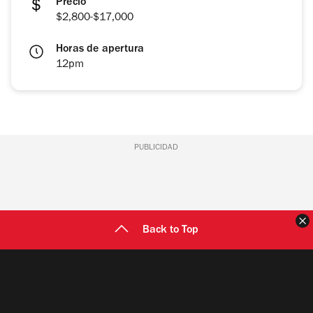
Precio
$2,800-$17,000
Horas de apertura
12pm
PUBLICIDAD
C
Back to Top