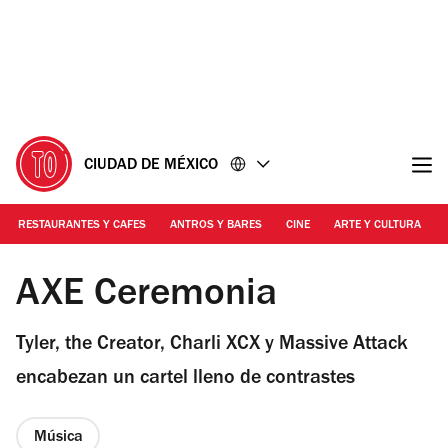
Ir
Ir
al
al
contenido
pie
de
página
CIUDAD DE MÉXICO
RESTAURANTES Y CAFES
ANTROS Y BARES
CINE
ARTE Y CULTURA
Foto: Time Out
AXE Ceremonia
Tyler, the Creator, Charli XCX y Massive Attack
encabezan un cartel lleno de contrastes
Música