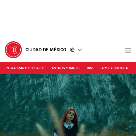
Ir
Ir
al
al
contenido
pie
de
página
CIUDAD DE MÉXICO
RESTAURANTES Y CAFES
ANTROS Y BARES
CINE
ARTE Y CULTURA