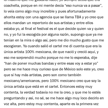
lo máximo que me gustaría hacer, yo siempre decía que era
coachella, porque en mi mente decía “eso nunca va a pasar”,
lo veía como algo muy increíble y pues afortunadamente
ahorita estoy con una agencia que se llama TBA y yo creo que
ellos mandan un repertorio de sus artistas y entre ellos
estaba yo, al final el festival es el que decide quien va y quien
no, y yo fui la escogida por alguna razón, supongo que ya me
tenían en la mira o algo así, pero me dio mucho gusto que me
escogieran. Ya cuando salió el cartel me di cuenta que era la
única artista 100% mexicana, de que nació y creció aquí, y
eso me sorprendió mucho porque no me lo esperaba, dije
“han de poner muchas bandas y entre esas voy a estar yo”
pero se me hace muy curioso que de México solo este yo, creo
que sí hay más artistas, pero son como también
mexicano/americanos, pero 100% mexicano creo que soy la
única artista que está en el cartel. Entonces estoy muy
contenta, la verdad todavía no me la creo, y que me lo estés
preguntando y así, no sé, se me hace algo muy loco decirlo en
voz alta, pero estoy muy contenta, aparte es la primera vez