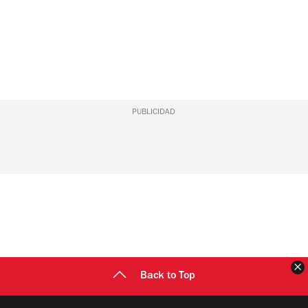
PUBLICIDAD
C
Back to Top