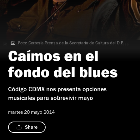
Foto: Cortesía Prensa de la Secretaría de Cultura del D.F.
Foto: Cortesía Prensa de la Secretaría de Cultura del D.F. | José
Cruz en la cabina de Código CDMX
Caímos en el
fondo del blues
Código CDMX nos presenta opciones
musicales para sobrevivir mayo
martes 20 mayo 2014
Share