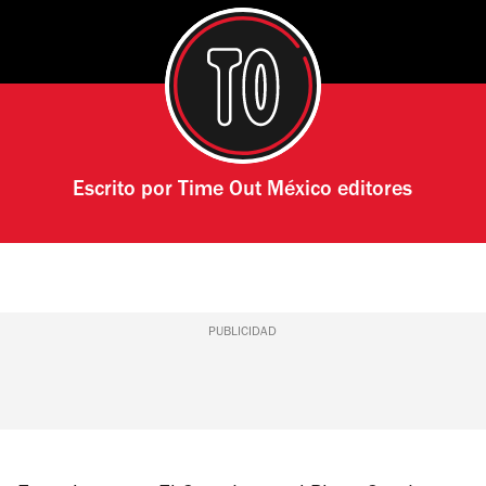
Escrito por
Time Out México editores
PUBLICIDAD