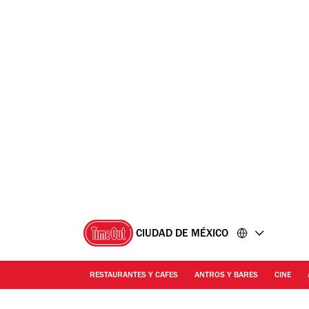
Ir
Ir
al
al
contenido
pie
de
página
CIUDAD DE MÉXICO
RESTAURANTES Y CAFES
ANTROS Y BARES
CINE