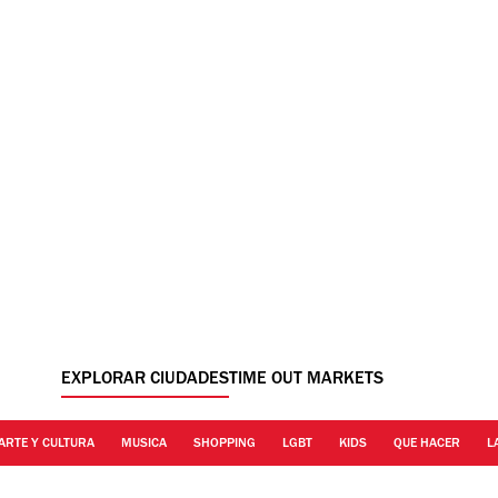
EXPLORAR CIUDADES
TIME OUT MARKETS
ARTE Y CULTURA
MUSICA
SHOPPING
LGBT
KIDS
QUE HACER
L