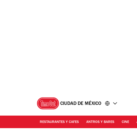
Ir
Ir
al
al
contenido
pie
de
página
CIUDAD DE MÉXICO
RESTAURANTES Y CAFES
ANTROS Y BARES
CINE