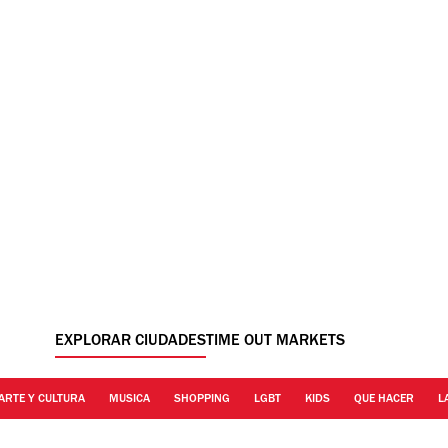
EXPLORAR CIUDADES
TIME OUT MARKETS
ARTE Y CULTURA
MUSICA
SHOPPING
LGBT
KIDS
QUE HACER
L