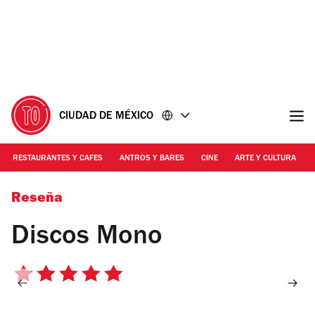
Ir
Ir
al
al
contenido
pie
de
página
CIUDAD DE MÉXICO
RESTAURANTES Y CAFES
ANTROS Y BARES
CINE
ARTE Y CULTURA
Foto: Pamela Magdaleno
Reseña
Discos Mono
5
de
5