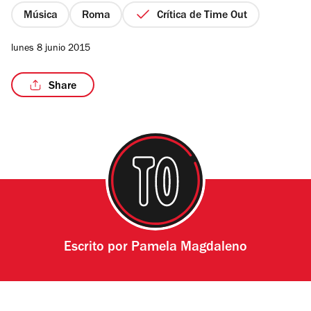
estrellas
Música
Roma
Crítica de Time Out
lunes 8 junio 2015
/4
Share
Escrito por
Pamela Magdaleno