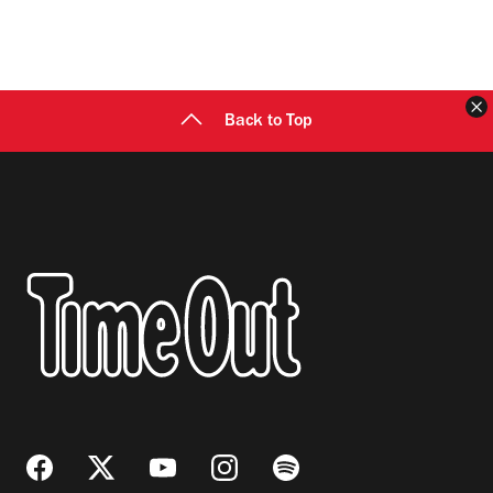
C
Back to Top