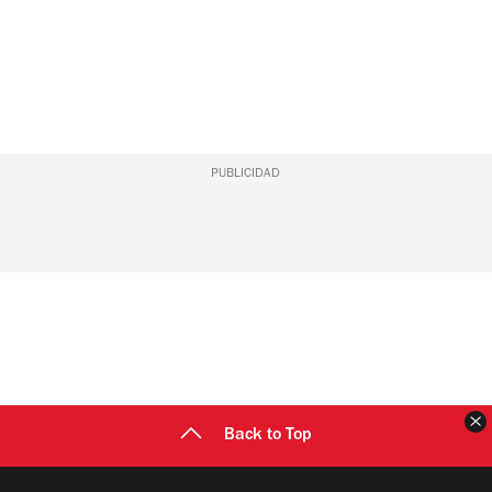
PUBLICIDAD
C
Back to Top