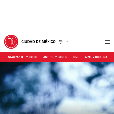
Ir
Ir
al
al
contenido
pie
de
página
CIUDAD DE MÉXICO
RESTAURANTES Y CAFES
ANTROS Y BARES
CINE
ARTE Y CULTURA