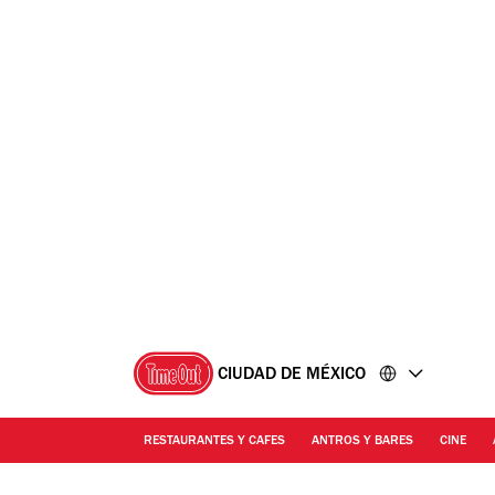
Ir
Ir
al
al
contenido
pie
de
página
CIUDAD DE MÉXICO
RESTAURANTES Y CAFES
ANTROS Y BARES
CINE