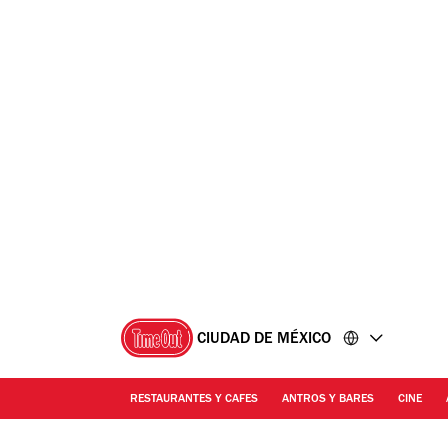
Ir
Ir
al
al
contenido
pie
de
página
CIUDAD DE MÉXICO
RESTAURANTES Y CAFES
ANTROS Y BARES
CINE