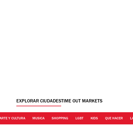
EXPLORAR CIUDADES
TIME OUT MARKETS
ARTE Y CULTURA
MUSICA
SHOPPING
LGBT
KIDS
QUE HACER
L