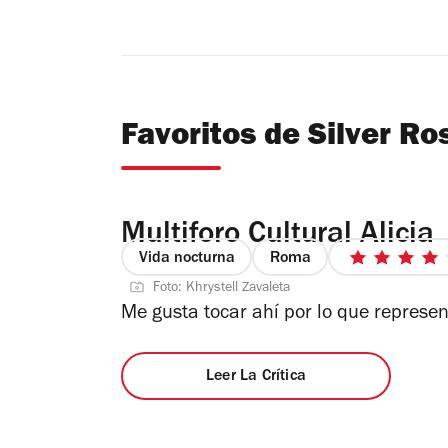
Favoritos de Silver Ro
Multiforo Cultural Alicia
Vida nocturna
Roma
4
Foto: Khrystell Zavaleta
de
Me gusta tocar ahí por lo que represe
5
estrel
Leer La Crítica