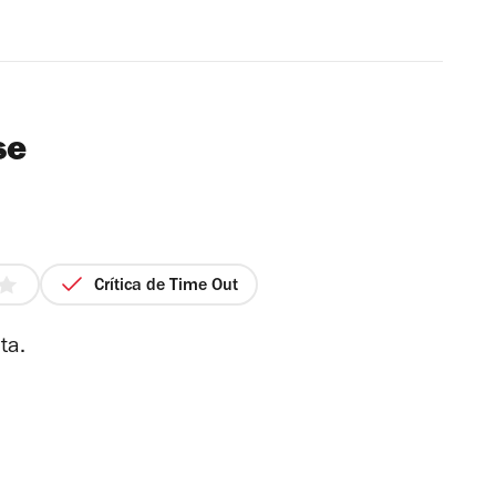
se
Crítica de Time Out
nta.
las