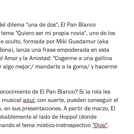
del dilema "una de dos", El Pan Blanco
tema "Quiero ser mi propia novia", uno de los
e oculto
, formada por Miki Guadamur (aka
. Bona), lanza una frase empoderada en esta
el Amor y la Amistad: "Cogerme a una gallina
or algo mejor:/ mandarte a la goma/ y hacerme
nocimiento de El Pan Blanco? Si la rola les
o musical
aquí
; con suerte, pueden conseguir el
n, en sus presentaciones. A partir de marzo, El
robablemente al lado de Hoppo! (donde
enando el tema místico-instrospectivo
"Ojos"
.