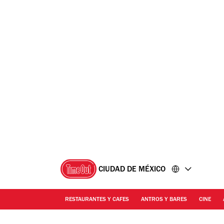
Ir
Ir
al
al
contenido
pie
de
página
CIUDAD DE MÉXICO
RESTAURANTES Y CAFES
ANTROS Y BARES
CINE