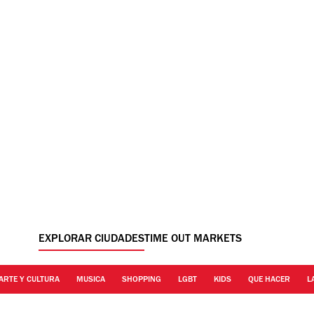
EXPLORAR CIUDADES
TIME OUT MARKETS
ARTE Y CULTURA
MUSICA
SHOPPING
LGBT
KIDS
QUE HACER
L