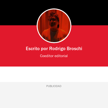
Escrito por
Rodrigo Broschi
Coeditor editorial
PUBLICIDAD