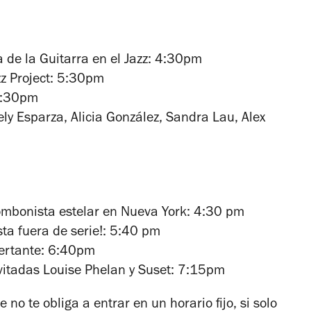
 de la Guitarra en el Jazz
:
4:30pm
z Project
:
5:30pm
:30pm
ely Esparza, Alicia González, Sandra Lau, Alex
ombonista estelar en Nueva York
:
4:30 pm
sta fuera de serie!
:
5:40 pm
ertante
:
6:40pm
vitadas
Louise Phelan y Suset
:
7:15pm
 no te obliga a entrar en un horario fijo, si solo