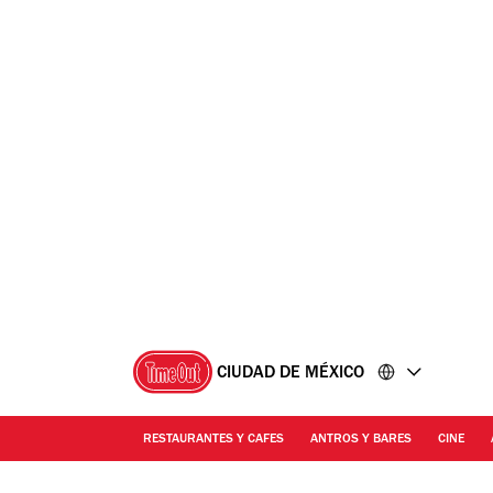
Ir
Ir
al
al
contenido
pie
de
página
CIUDAD DE MÉXICO
RESTAURANTES Y CAFES
ANTROS Y BARES
CINE