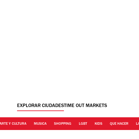
EXPLORAR CIUDADES
TIME OUT MARKETS
ARTE Y CULTURA
MUSICA
SHOPPING
LGBT
KIDS
QUE HACER
L