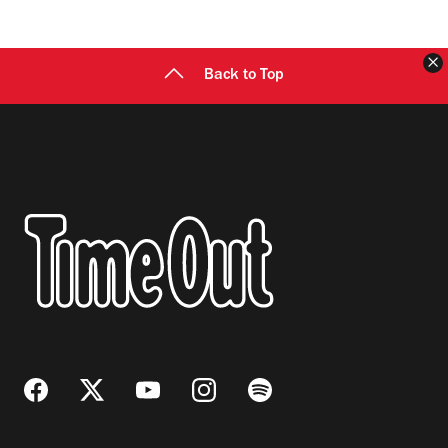
C
Back to Top