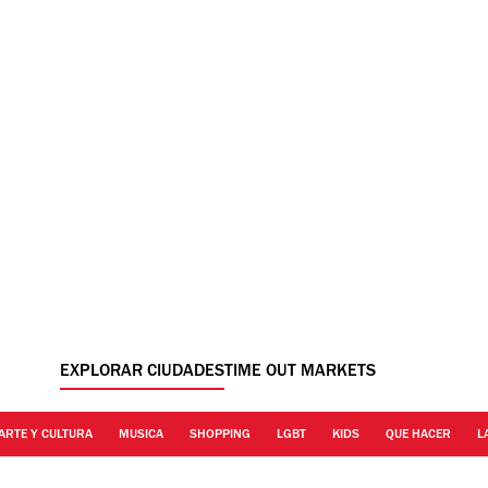
EXPLORAR CIUDADES
TIME OUT MARKETS
ARTE Y CULTURA
MUSICA
SHOPPING
LGBT
KIDS
QUE HACER
L