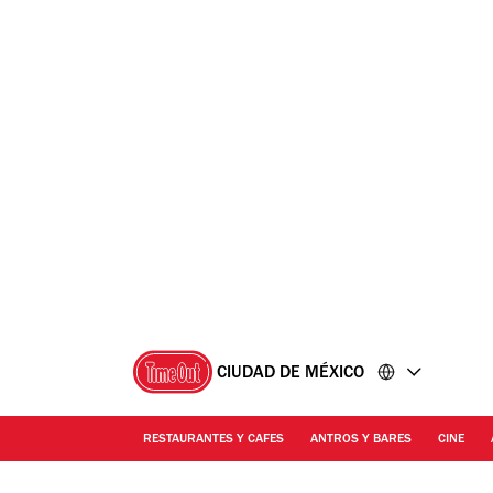
Ir
Ir
al
al
contenido
pie
de
página
CIUDAD DE MÉXICO
RESTAURANTES Y CAFES
ANTROS Y BARES
CINE