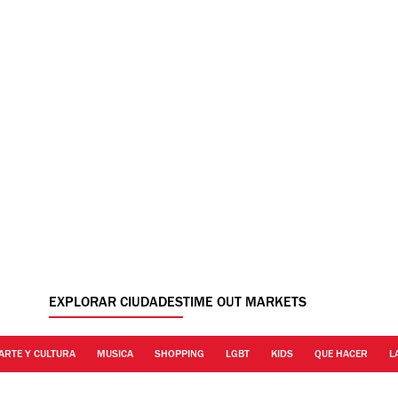
EXPLORAR CIUDADES
TIME OUT MARKETS
ARTE Y CULTURA
MUSICA
SHOPPING
LGBT
KIDS
QUE HACER
L