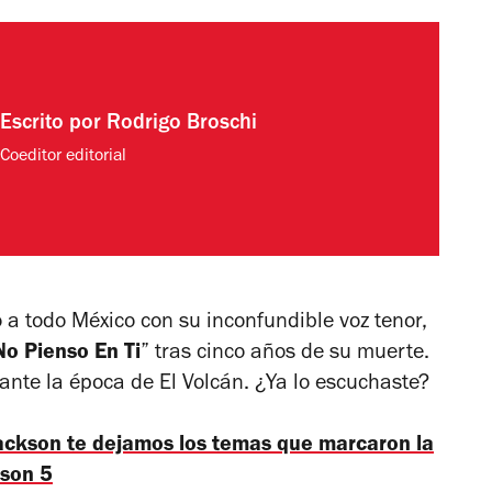
Escrito por
Rodrigo Broschi
Coeditor editorial
ó a todo México con su inconfundible voz tenor,
No Pienso En Ti
” tras cinco años de su muerte.
ante la época de
El Volcán
. ¿Ya lo escuchaste?
ackson te dejamos los temas que marcaron la
kson 5