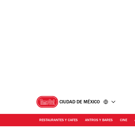
Ir
Ir
al
al
contenido
pie
de
página
CIUDAD DE MÉXICO
RESTAURANTES Y CAFES
ANTROS Y BARES
CINE