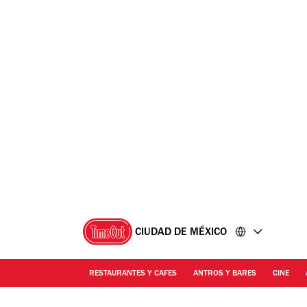
Ir
Ir
al
al
contenido
pie
de
página
CIUDAD DE MÉXICO
RESTAURANTES Y CAFES
ANTROS Y BARES
CINE