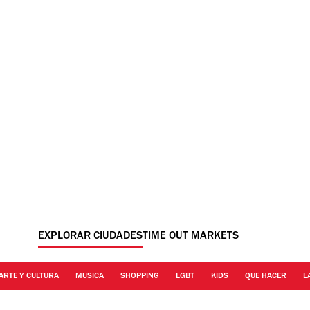
EXPLORAR CIUDADES
TIME OUT MARKETS
ARTE Y CULTURA
MUSICA
SHOPPING
LGBT
KIDS
QUE HACER
L