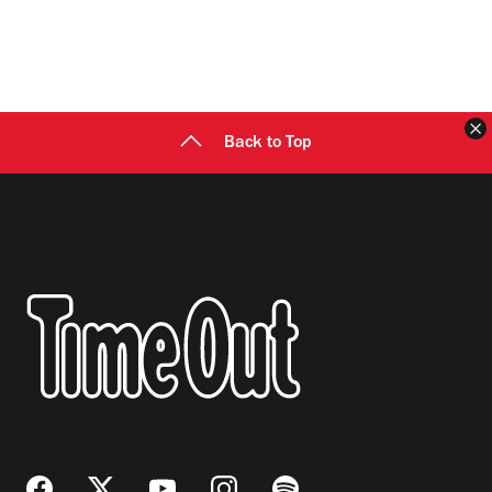
C
Back to Top