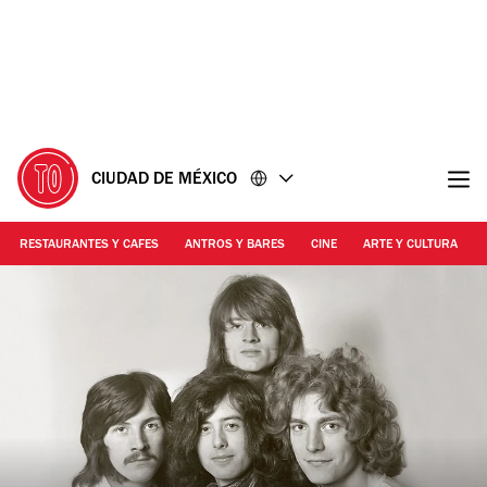
Ir
Ir
al
al
contenido
pie
de
página
CIUDAD DE MÉXICO
RESTAURANTES Y CAFES
ANTROS Y BARES
CINE
ARTE Y CULTURA