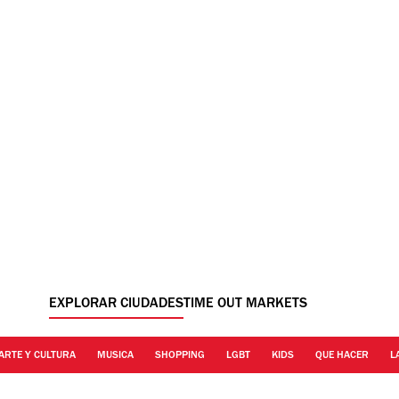
EXPLORAR CIUDADES
TIME OUT MARKETS
ARTE Y CULTURA
MUSICA
SHOPPING
LGBT
KIDS
QUE HACER
L