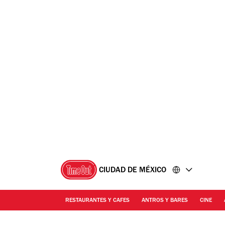
Ir
Ir
al
al
contenido
pie
de
página
CIUDAD DE MÉXICO
RESTAURANTES Y CAFES
ANTROS Y BARES
CINE