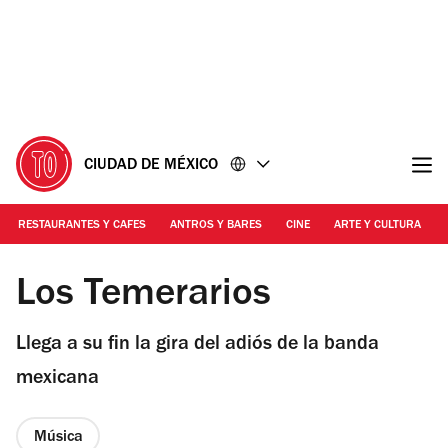
Ir
Ir
al
al
contenido
pie
de
página
CIUDAD DE MÉXICO
RESTAURANTES Y CAFES
ANTROS Y BARES
CINE
ARTE Y CULTURA
Foto: Cortesía
Los Temerarios
Llega a su fin la gira del adiós de la banda
mexicana
Música