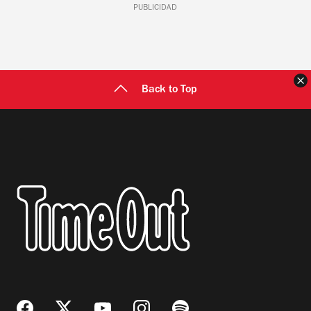
PUBLICIDAD
C
Back to Top