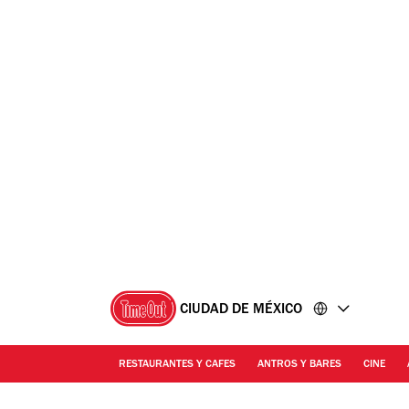
Ir
Ir
al
al
contenido
pie
de
página
CIUDAD DE MÉXICO
RESTAURANTES Y CAFES
ANTROS Y BARES
CINE