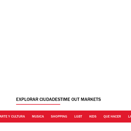
EXPLORAR CIUDADES
TIME OUT MARKETS
ARTE Y CULTURA
MUSICA
SHOPPING
LGBT
KIDS
QUE HACER
L