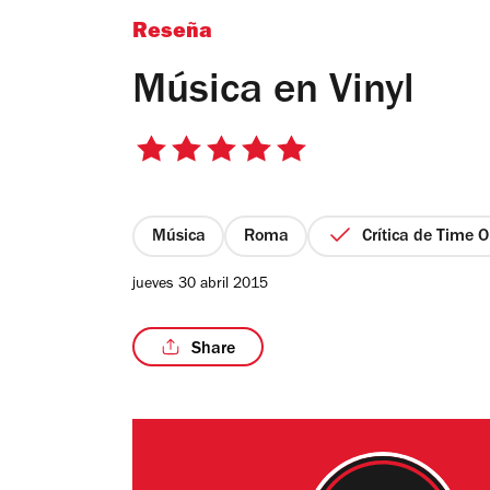
Reseña
Música en Vinyl
5
de
5
estrellas
Música
Roma
Crítica de Time O
jueves 30 abril 2015
Share