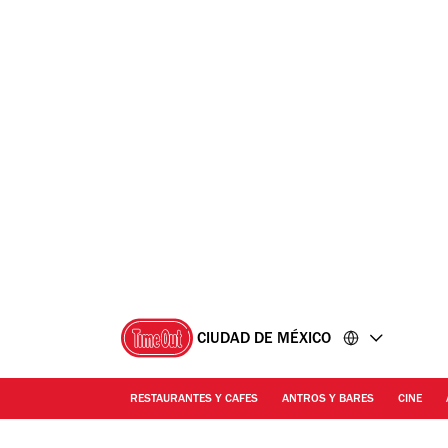
Ir
Ir
al
al
contenido
pie
de
página
CIUDAD DE MÉXICO
RESTAURANTES Y CAFES
ANTROS Y BARES
CINE