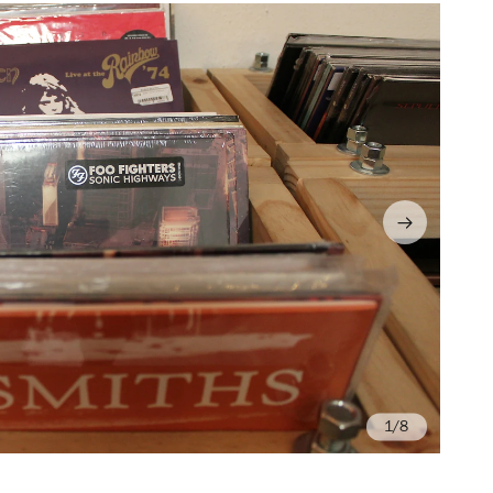
/8
Fo