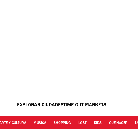
EXPLORAR CIUDADES
TIME OUT MARKETS
ARTE Y CULTURA
MUSICA
SHOPPING
LGBT
KIDS
QUE HACER
L