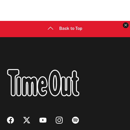
C
Back to Top