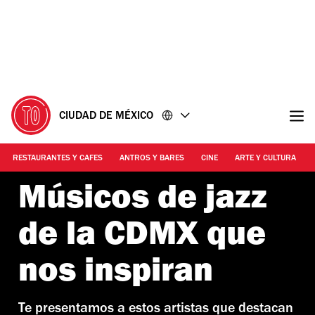
Ir
Ir
al
al
contenido
pie
de
página
CIUDAD DE MÉXICO
RESTAURANTES Y CAFES
ANTROS Y BARES
CINE
ARTE Y CULTURA
Músicos de jazz
de la CDMX que
nos inspiran
Te presentamos a estos artistas que destacan