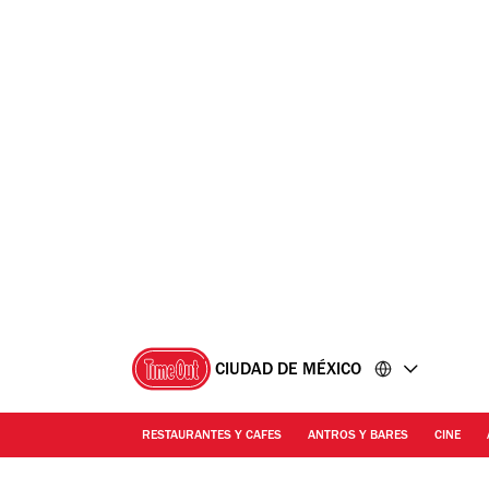
Ir
Ir
al
al
contenido
pie
de
página
CIUDAD DE MÉXICO
RESTAURANTES Y CAFES
ANTROS Y BARES
CINE