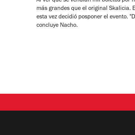
Al ver que se vendían mil boletos por
más grandes que el original Skalicia. E
esta vez decidió posponer el evento. 
concluye Nacho.