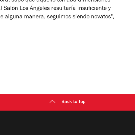
 hora, supo que aquello tomaba dimensiones
l Salón Los Ángeles resultaría insuficiente y
"De alguna manera, seguimos siendo novatos",
Back to Top