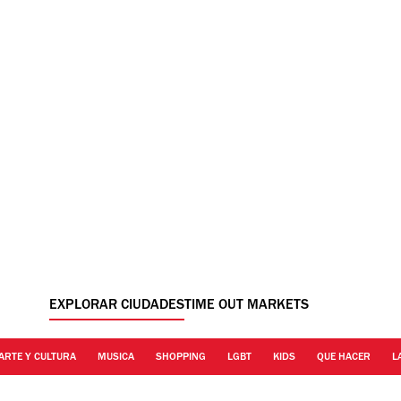
EXPLORAR CIUDADES
TIME OUT MARKETS
ARTE Y CULTURA
MUSICA
SHOPPING
LGBT
KIDS
QUE HACER
L