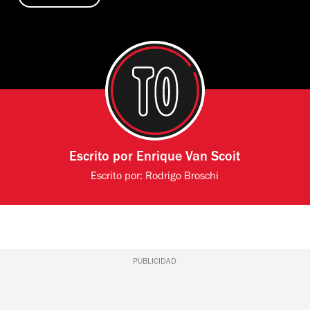
Escrito por
Enrique Van Scoit
Escrito por:
Rodrigo Broschi
PUBLICIDAD